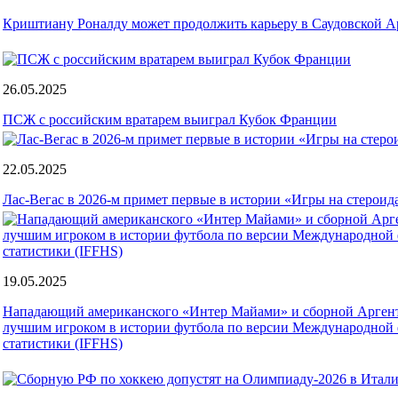
Криштиану Роналду может продолжить карьеру в Саудовской А
26.05.2025
ПСЖ с российским вратарем выиграл Кубок Франции
22.05.2025
Лас-Вегас в 2026-м примет первые в истории «Игры на стероид
19.05.2025
Нападающий американского «Интер Майами» и сборной Арген
лучшим игроком в истории футбола по версии Международной 
статистики (IFFHS)