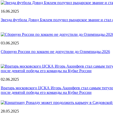
16.06.2025
Звезда футбола Дэвид Бэкхем получил рыцарское звание и стал 
03.06.2025
Сборную России по хоккею не допустили до Олимпиады-2026
02.06.2025
Вратарь московского ЦСКА Игорь Акинфеев стал самым титул
после девятой победы его команды на Кубке России
28.05.2025