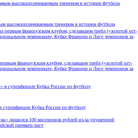
ым высокооплачиваемым тренером в истории футбола
первым французским клубом, сделавшим требл («золотой хет-
ациональном чемпионате, Кубке Франции и Лиге чемпионов за
 суперфинале Кубка России по футболу