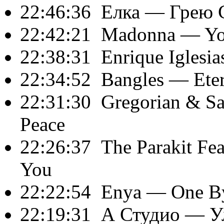
22:46:36
Елка
— Грею С
22:42:21
Madonna
— You
22:38:31
Enrique Iglesia
22:34:52
Bangles
— Eter
22:31:30
Gregorian & S
Peace
22:26:37
The Parakit Fea
You
22:22:54
Enya
— One B
22:19:31
А Студио
— У