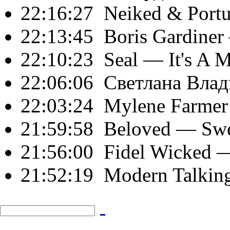
22:16:27
Neiked & Port
22:13:45
Boris Gardiner
22:10:23
Seal
— It's A M
22:06:06
Светлана Вла
22:03:24
Mylene Farmer
21:59:58
Beloved
— Swe
21:56:00
Fidel Wicked
—
21:52:19
Modern Talkin