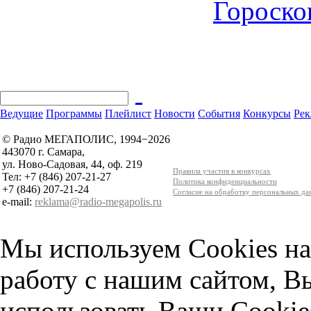
Гороскоп
Ведущие
Программы
Плейлист
Новости
События
Конкурсы
Рек
© Радио МЕГАПОЛИС, 1994−2026
443070 г. Самара,
ул. Ново-Садовая, 44, оф. 219
Правила участия в конкурсах
Тел: +7 (846) 207-21-27
Политика конфиденциальности
+7 (846) 207-21-24
Согласие на обработку персональных д
e-mail:
reklama@radio-megapolis.ru
Мы используем Cookies на
работу с нашим сайтом, В
использовать Ваши Cookie