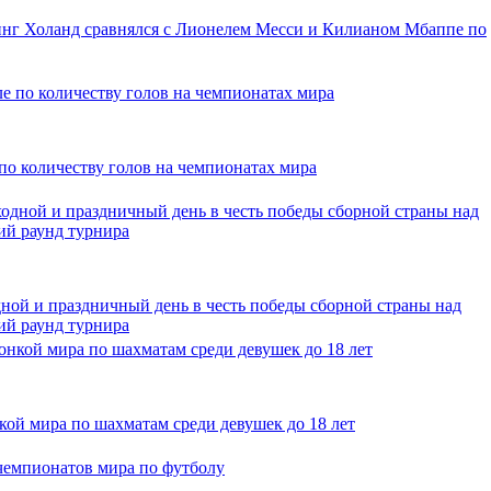
нг Холанд сравнялся с Лионелем Месси и Килианом Мбаппе по
о количеству голов на чемпионатах мира
ной и праздничный день в честь победы сборной страны над
ий раунд турнира
ой мира по шахматам среди девушек до 18 лет