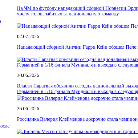
На ЧМ по футболу нападающий сборной Норвегии Эрли
числу голов, забитых за национальную команду
02.07.2026
Нападающий сборной Англии Гарри Кейн обошел Пеле п
30.06.2026
Власти Парагвая объявили сегодня национальный выход
Германией в 1/16 финала Мундиаля и выхода в следующ
26.06.2026
Россиянка Валерия Клейменова досрочно стала чемпионк