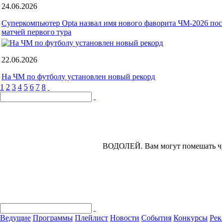
24.06.2026
Суперкомпьютер Opta назвал имя нового фаворита ЧМ-2026 пос
матчей первого тура
22.06.2026
На ЧМ по футболу установлен новый рекорд
1
2
3
4
5
6
7
8
ВОДОЛЕЙ.
Вам могут помешать чу
Ведущие
Программы
Плейлист
Новости
События
Конкурсы
Рек