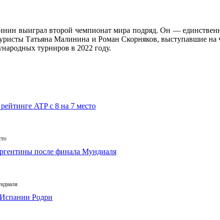
линин выиграл второй чемпионат мира подряд. Он — единственн
игуристы Татьяна Малинина и Роман Скорняков, выступавшие н
ународных турниров в 2022 году.
сто
ундиаля