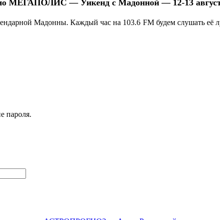
ио МЕГАПОЛИС — Уикенд с Мадонной
—
12-13 авгус
дарной Мадонны. Каждый час на 103.6 FM будем слушать её л
е пароля.