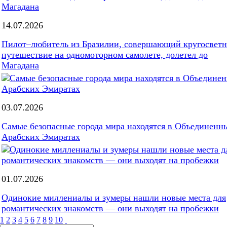
14.07.2026
Пилот–любитель из Бразилии, совершающий кругосветн
путешествие на одномоторном самолете, долетел до
Магадана
03.07.2026
Самые безопасные города мира находятся в Объединенн
Арабских Эмиратах
01.07.2026
Одинокие миллениалы и зумеры нашли новые места для
романтических знакомств — они выходят на пробежки
1
2
3
4
5
6
7
8
9
10