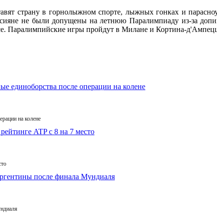
тавят страну в горнолыжном спорте, лыжных гонках и парасно
ияне не были допущены на летнюю Паралимпиаду из-за допинг
усе. Паралимпийские игры пройдут в Милане и Кортина-д'Ампецц
ерации на колене
сто
ундиаля