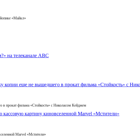
айопике «Майкл»
го в прокат фильма «Стойкость» с Николасом Кейджем
вселенной Marvel «Мстители»